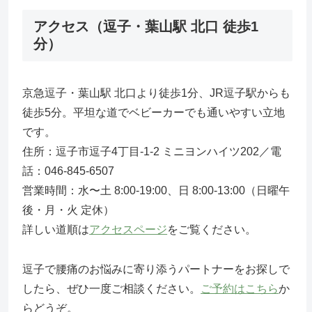
アクセス（逗子・葉山駅 北口 徒歩1
分）
京急逗子・葉山駅 北口より徒歩1分、JR逗子駅からも
徒歩5分。平坦な道でベビーカーでも通いやすい立地
です。
住所：逗子市逗子4丁目-1-2 ミニヨンハイツ202／電
話：046-845-6507
営業時間：水〜土 8:00-19:00、日 8:00-13:00（日曜午
後・月・火 定休）
詳しい道順は
アクセスページ
をご覧ください。
逗子で腰痛のお悩みに寄り添うパートナーをお探しで
したら、ぜひ一度ご相談ください。
ご予約はこちら
か
らどうぞ。