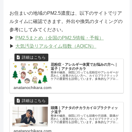
お住まいの地域のPM2.5濃度は、以下のサイトでリア
ルタイムに確認できます。外出や換気のタイミングの
参考にしてみてください。
▶
PM2.5まとめ（全国のPM2.5情報・予報）
▶
大気汚染リアルタイム指数（AQICN）
花粉症・アレルギー体質でお悩みの方へ｜
逗子｜アナタのチカラ
整体や鍼灸、病院に行っても花粉症やアレルギーが
思わしく改善されない方へ、カイロプラクティック
ケアの重要性を説明しています。多角的なアプロー
チによって本来備わっている自然治癒力を最大限に
引き出し、花粉症やアレルギー、アトピー性皮膚
anatanochikara.com
炎、副鼻腔炎などの不調を回復へ導きます。あらゆ
るストレスに対応できなくなっている心と体はカイ
ロプラクティックケアによって解放されることで本
来の力を取り戻し発展させていきます。
頭痛｜アナタのチカラカイロプラクティッ
ク逗子
整体や鍼灸、病院に行っても頭痛や片頭痛、眼痛が
思わしく改善されない方へ、カイロプラクティック
ケアの重要性を説明しています。多角的なアプロー
チによって本来備わっている自然治癒力を最大限に
引き出し、頭痛や片頭痛の軽減へ導きます。あらゆ
anatanochikara.com
るストレスに対応できなくなっている心と体はカイ