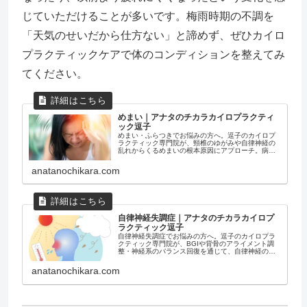
じていただけることが多いです。梅雨時期の不調を
「天気のせいだから仕方ない」と諦めず、ぜひカイロ
プラクティックケアで体のコンディションを整えてみ
てください。
めまい｜アナタのチカラカイロプラクティ
ック逗子
めまい・ふらつきでお悩みの方へ。逗子のカイロプ
ラクティック専門院が、頸椎のゆがみや自律神経の
乱れからくるめまいの根本原因にアプローチ。病院
で異常なしと言われた方もご相談ください。葉山・
横須賀・鎌倉からもアクセス良好。
anatanochikara.com
自律神経失調症｜アナタのチカラカイロプ
ラクティック逗子
自律神経失調症でお悩みの方へ。逗子のカイロプラ
クティック専門院が、BGIや背骨のアライメント調
整・神経系のバランス回復を通じて、自律神経の乱
れの根本原因にアプローチ。病院で異常なしと言わ
れた方もご相談ください。
anatanochikara.com