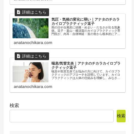
ロプラクティックケアによって解放されることで本
来の力を取り戻し発展させていきます。
気圧・気候の変化に弱い｜アナタのチカラ
カイロプラクティック逗子
雨の日や台風前に頭痛・めまい・だるさが出る気象
病。逗子・葉山・横須賀のカイロプラクティック専
門院が、内耳・自律神経・首の骨から根本的にアプ
ローチします。まずは初回コンサルテーションへ。
anatanochikara.com
喘息/気管支炎｜アナタのチカラカイロプラ
クティック逗子
喘息や気管支炎でお悩みの方に向けて、カイロプラ
クティックのアプローチを説明しています。カイロ
プラクティックは人体の仕組みを理解し、みなさん
の治癒力が発揮されるように施術します。できるな
ら薬を使わずに元気ですね。その場限りの対処療法
anatanochikara.com
ではないアナタのチカラを知ってください。ご自身
に備わる能力と才能を発揮させ素晴らしい毎日を過
ごしてください
検索
検索