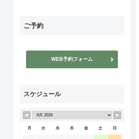
ご予約
WEB予約フォーム
スケジュール
月
火
水
木
金
土
日