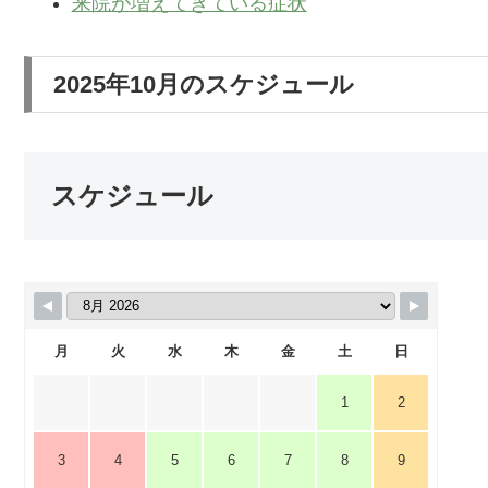
来院が増えてきている症状
2025年10月のスケジュール
スケジュール
月
火
水
木
金
土
日
1
2
3
4
5
6
7
8
9